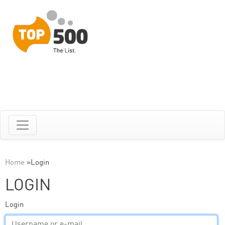
Home
»
Login
LOGIN
Login